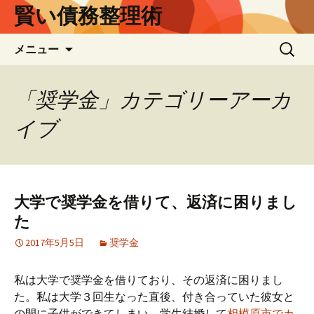
賢い債務整理術
コ
検
メニュー
ン
索:
テ
ン
「奨学金」カテゴリーアーカ
ツ
イブ
へ
ス
キ
ッ
プ
大学で奨学金を借りて、返済に困りまし
た
2017年5月5日
奨学金
私は大学で奨学金を借りており、その返済に困りまし
た。私は大学３回生なった直後、付き合っていた彼女と
の間に子供ができてしまい、学生結婚して
相模原市でカ