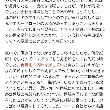
が発覚したと共に会社を退職しましたが、それが間違い
でした。会社を退職したことで私の給料もなくなり、旦
那の給料のみで生活していたのですが家計は苦しく毎月
赤字でカードローンの返済が滞ってしまうこともありま
した。滞ってしまった翌月は、もちろん前月と今月の2倍
分の返済金額が請求されます。ローン会社から毎日掛か
ってくる電話にビクビクした毎日でした。
急いで、働き口はないかと探しまわりましたが、何分妊
娠中でしたので中々雇ってもらえる所もなくお先真っ暗
でした。
再建術の名医を探していた
両親にもお金がない
なんて恥ずかしくて言えず1人で夜も眠れない日が続きま
したが、精神的に追い込まれてしまったと共に将来の子
どものことを考えると、恥ずかしいなんて言っている場
合じゃないと思い、思い切って両親に相談しました。初
めは両親にも怒られたのですが、両親も同じような経験
をしたことがあったようで親身に相談に乗ってくれ、少
しばかり融資をしてくれました。ローン会社からの電話