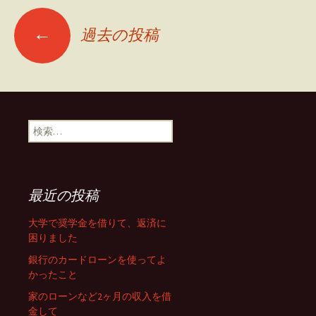
←
過去の投稿
投
稿
ナ
検
索
:
ビ
最近の投稿
ゲ
大学で奨学金を借りて、返済に
困りました
ー
銀行のカードローンを使ってよ
かったこと
家のローンなど2ヶ月の収入を借
シ
金して