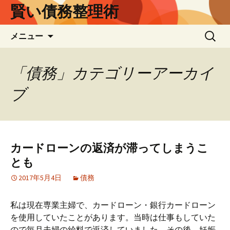
賢い債務整理術
コ
検
メニュー
ン
索:
テ
ン
「債務」カテゴリーアーカイ
ツ
ブ
へ
ス
キ
ッ
プ
カードローンの返済が滞ってしまうこ
とも
2017年5月4日
債務
私は現在専業主婦で、カードローン・銀行カードローン
を使用していたことがあります。当時は仕事もしていた
ので毎月夫婦の給料で返済していました。その後、妊娠