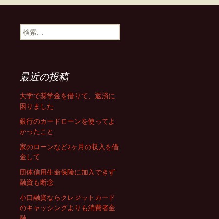
稿
ナ
検
索
:
ビ
最近の投稿
ゲ
大学で奨学金を借りて、返済に
困りました
ー
銀行のカードローンを使ってよ
かったこと
家のローンなど2ヶ月の収入を借
シ
金して
団体信用生命保険に加入できず
ョ
融資も断念
小口融資ならクレジットカード
のキャッシングよりも消費者金
融