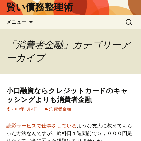
賢い債務整理術
コ
検
メニュー
ン
索:
テ
ン
「消費者金融」カテゴリーア
ツ
ーカイブ
へ
ス
キ
ッ
プ
小口融資ならクレジットカードのキャ
ッシングよりも消費者金融
2017年5月4日
消費者金融
読影サービスで仕事をしている
ような友人に教えてもら
った方法なんですが、給料日１週間前で５，０００円足
りなくてお金に困った経験はありませんか。