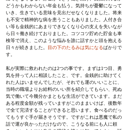
どうかもわからない年金も払う。気持ちが憂鬱になって
いき、生きている意味を見出だせなくなりました。将来
も不安で精神的な病を患うこともありました。人付き合
い等も金銭的にあまりできなくなり心の支えを失いなが
ら日々働き続けておりました。コツコツ貯めた貯金も車
検等で消え、このような悩みを誰に話すかと頭を抱える
日々が続きました。
目の下のたるみは気になる
ばかりで
す。
私が実際に救われたのは2つの事です。まずは1つ目、勇
気を持って人に相談したこと、です。金銭的に助けてく
れた人はいませんでしたが、それでも運のいいことに、
当時の職場よりお給料のいい所を紹介してもらい、死ぬ
気で働いて今幾分かまともな生活ができています。まだ
ある程度金額が残っていますがこのままいけば、後数年
で全て完済することができると思います。食べるのだっ
てもうすぐ手が届きそうです。ですがこれは悪魔で私の
話で運が良かっただけなので、こうなる前にも人に頼