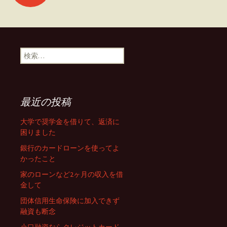
稿
ナ
検
索
:
ビ
最近の投稿
ゲ
大学で奨学金を借りて、返済に
困りました
ー
銀行のカードローンを使ってよ
かったこと
家のローンなど2ヶ月の収入を借
シ
金して
団体信用生命保険に加入できず
ョ
融資も断念