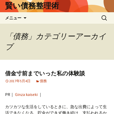
賢い債務整理術
コ
検
メニュー
ン
索:
テ
ン
「債務」カテゴリーアーカイ
ツ
ブ
へ
ス
キ
ッ
プ
借金寸前までいった私の体験談
2017年5月4日
債務
PR｜
Ginza kaiseki
｜
カツカツな生活をしているときに、急な出費によって生
活できなくなる、貯金ができず働き続け、支払われるか